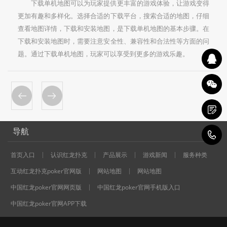
下载单机地图可以为玩家提供更丰富的游戏体验，让游戏变得
更加有趣和多样化。选择合适的下载平台，搜索合适的地图，仔细
查看地图详情，下载和安装地图，是下载单机地图的基本步骤。在
下载和安装地图时，需要注意安全性、兼容性和合法性等方面的问
题。通过下载单机地图，玩家可以享受到更多的游戏乐趣。
导航
1
首页入口
认识红龙扑克
产品展示
游戏新闻
服务种类
互动红龙扑克poker官网版
网站地图
网站地图
中国红龙poker官网网页版
中国红龙poker官网手机版入口
中国红龙poker官网APP下载