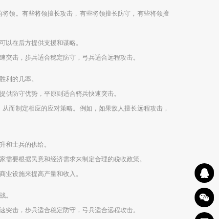
的将领。有些将领擅长攻击，有些将领擅长防守，有些将领擅
可以在后方提供支援和谋略。
速突击，步兵适合稳定防守，弓兵适合远程攻击。
胜利的几率。
提供防守优势，平原则适合骑兵快速突击。
，从而制定相应的应对策略。例如，如果敌人擅长远程攻击，
升和士兵的供给。
家需要根据民意和经济需求来制定合理的税收政策。
商业设施来提高产量和收入。
战。
速突击，步兵适合稳定防守，弓兵适合远程攻击。