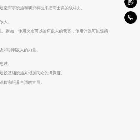
建造军事设施和研究科技来提高士兵的战斗力。
1
敌人。
乱。例如，使用火攻可以破坏敌人的营寨，使用计谋可以迷惑
友和削弱敌人的力量。
忠诚。
建设基础设施来增加民众的满意度。
选拔和培养合适的官员。